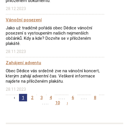
přiloženém dokumentu.
28.12.2023
Vánoční posezení
Jako už tradičně pořádá obec Dědice vánoční
posezení s vystoupením našich nejmenších
občánků. Kdy a kde? Dozvíte se v přiloženém
plakátě.
28.11.2023
Zahájení adventu
Obec Dědice vás srdečně zve na vánoční koncert,
kterým zahájí adventní čas. Veškeré informace
najdete na přiloženém plakátu.
28.11.2023
‹
1
2
3
4
. . . .
6
. . . .
8
. . . .
10
›