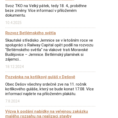
Svoz TKO na Velký pátek, tedy 18. 4., proběhne
beze změny. Více informací v přiloženém
dokumentu.
10.4.2025
Rozvoz Betlémského světla
Skautské středisko Jemnice se v letošním roce ve
spolupráci s Railway Capital opět podílí na rozvozu
"Betlémského světla" na vlakové trati Moravské
Budějovice – Jemnice. Betlémský plamínek si
zájemci…
18.12.2024
Pozvánka na kotlíkový guláš v Dešově
Obec Dešov všechny srdečně zve na 11. ročník
kotlíkového guláše, který se bude konat 17.08. Více
informací najdete na přiloženém plakátu.
7.8.2024
Výzva k podání nabídky na veřejnou zakázku
malého rozsahu na realizaci stavby