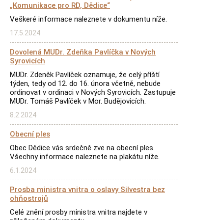
„Komunikace pro RD, Dědice“
Veškeré informace naleznete v dokumentu níže.
17.5.2024
Dovolená MUDr. Zdeňka Pavlíčka v Nových
Syrovicích
MUDr. Zdeněk Pavlíček oznamuje, že celý příští
týden, tedy od 12. do 16. února včetně, nebude
ordinovat v ordinaci v Nových Syrovicích. Zastupuje
MUDr. Tomáš Pavlíček v Mor. Budějovicích.
8.2.2024
Obecní ples
Obec Dědice vás srdečně zve na obecní ples.
Všechny informace naleznete na plakátu níže.
6.1.2024
Prosba ministra vnitra o oslavy Silvestra bez
ohňostrojů
Celé znění prosby ministra vnitra najdete v