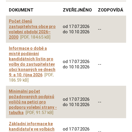
DOKUMENT
ZVEŘEJNĚNO
ZODPOVÍDÁ
Počet členů
od 17.07.2026
zastupitelstva obce pro
--
do 10.10.2026
volební období 2026–
[PDF, 184.65 kB]
2030
Informace o době a
místě podávání
kandidátních listin pro
od 17.07.2026
--
volby do zastupitelstev
do 10.10.2026
obcí konaných ve dnech
[PDF,
9. a 10. října 2026
186.59 kB]
Minimální počet
požadovaných podpisů
od 17.07.2026
--
voličů na petici pro
do 10.10.2026
podporu volební strany -
[PDF, 91.57 kB]
tabulka
Základní informace ke
od 17.07.2026
kandidatuře ve volbách
--