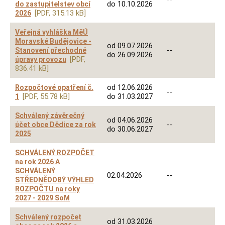
do 10.10.2026
do zastupitelstev obcí
[PDF, 315.13 kB]
2026
Veřejná vyhláška MěÚ
Moravské Budějovice -
od 09.07.2026
--
Stanovení přechodné
do 26.09.2026
[PDF,
úpravy provozu
836.41 kB]
od 12.06.2026
Rozpočtové opatření č.
--
[PDF, 55.78 kB]
do 31.03.2027
1
Schválený závěrečný
od 04.06.2026
--
účet obce Dědice za rok
do 30.06.2027
2025
SCHVÁLENÝ ROZPOČET
na rok 2026 A
SCHVÁLENÝ
02.04.2026
--
STŘEDNĚDOBÝ VÝHLED
ROZPOČTU na roky
2027 - 2029 SoM
Schválený rozpočet
od 31.03.2026