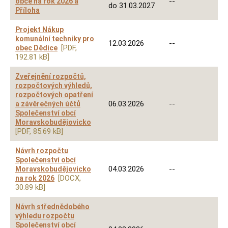
--
obce na rok 2026 a
do 31.03.2027
Příloha
Projekt Nákup
komunální techniky pro
12.03.2026
--
[PDF,
obec Dědice
192.81 kB]
Zveřejnění rozpočtů,
rozpočtových výhledů,
rozpočtových opatření
06.03.2026
--
a závěrečných účtů
Společenství obcí
Moravskobudějovicko
[PDF, 85.69 kB]
Návrh rozpočtu
Společenství obcí
04.03.2026
--
Moravskobudějovicko
[DOCX,
na rok 2026
30.89 kB]
Návrh střednědobého
výhledu rozpočtu
Společenství obcí